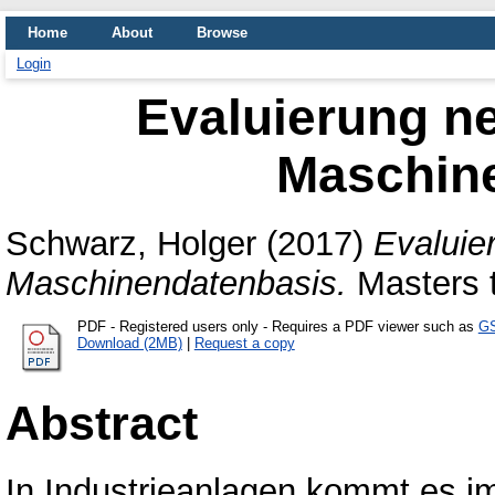
Home
About
Browse
Login
Evaluierung ne
Maschin
Schwarz, Holger
(2017)
Evaluie
Maschinendatenbasis.
Masters t
PDF
- Registered users only - Requires a PDF viewer such as
GS
Download (2MB)
|
Request a copy
Abstract
In Industrieanlagen kommt es im