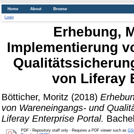
Home
About
Browse
Login
Erhebung, M
Implementierung v
Qualitätssicherun
von Liferay 
Bötticher, Moritz
(2018)
Erhebun
von Wareneingangs- und Qualit
Liferay Enterprise Portal.
Bachelo
PDF
- Repository staff only - Requires a PDF viewer such as
GS