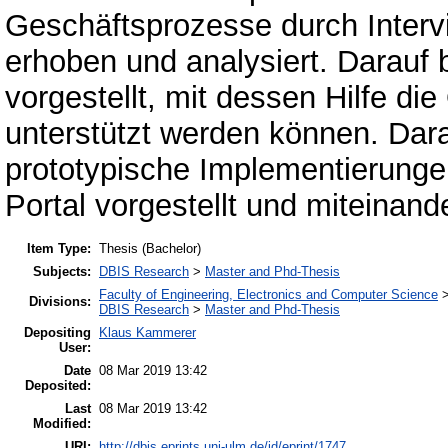
Geschäftsprozesse durch Interv
erhoben und analysiert. Darauf
vorgestellt, mit dessen Hilfe di
unterstützt werden können. Dar
prototypische Implementierungen
Portal vorgestellt und miteinand
Item Type:
Thesis (Bachelor)
Subjects:
DBIS Research
>
Master and Phd-Thesis
Faculty of Engineering, Electronics and Computer Science
Divisions:
DBIS Research
>
Master and Phd-Thesis
Depositing
Klaus Kammerer
User:
Date
08 Mar 2019 13:42
Deposited:
Last
08 Mar 2019 13:42
Modified:
URI:
http://dbis.eprints.uni-ulm.de/id/eprint/1747