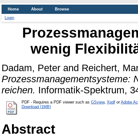
Home
About
Browse
Login
Prozessmanagem
wenig Flexibilit
Dadam, Peter
and
Reichert, Ma
Prozessmanagementsysteme: Nur 
reichen.
Informatik-Spektrum, 3
PDF
- Requires a PDF viewer such as
GSview
,
Xpdf
or
Adobe Ac
Download (1MB)
Abstract