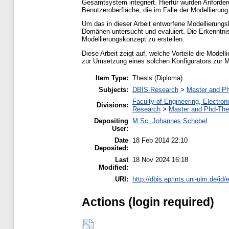
Gesamtsystem integriert. Hierfür wurden Anforder
Benutzeroberfläche, die im Falle der Modellierung
Um das in dieser Arbeit entworfene Modellierung
Domänen untersucht und evaluiert. Die Erkenntni
Modellierungskonzept zu erstellen.
Diese Arbeit zeigt auf, welche Vorteile die Mode
zur Umsetzung eines solchen Konfigurators zur M
Item Type:
Thesis (Diploma)
Subjects:
DBIS Research
>
Master and P
Faculty of Engineering, Electro
Divisions:
Research
>
Master and Phd-The
Depositing
M.Sc. Johannes Schobel
User:
Date
18 Feb 2014 22:10
Deposited:
Last
18 Nov 2024 16:18
Modified:
URI:
http://dbis.eprints.uni-ulm.de/id/
Actions (login required)