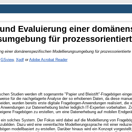
und Evaluierung einer domänen
sumgebung für prozessorientier
ng einer domänenspezifischen Modellierungsumgebung für prozessorientierte
s
GSview
,
Xpdf
or
Adobe Acrobat Reader
schen Studien werden oft sogenannte "Papier und Bleistift"-Fragebögen einges
sweise für die nachgelagerte Analyse der so erhobenen Daten, da diese manuel
en, wurden bereits erste digitale Fragebogen-Anwendungen realisiert, die we
 Anwendungen zur Datenerhebung bisher lediglich IT-Experten vorbehalten. Z
eigene Fragebögen zu erstellen, um eine Datenerhebung auf mobilen Endgerä
ür ein solches System. Der Fokus wird dabei auf die Modellierung von Fragebö
bilden. Dazu wird eine vereinfachte Modellierungssprache mit einer reduzi
bögen modellbasiert zu erstellen. Darüber hinaus wird ein Konzept vorgestell