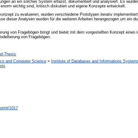
ungen an ein solches System erfasst, dokumentiert und analysiert. Es wurde
 enorm wichtig sind, kritisch diskutiert und eigene Konzepte entwickelt.
skonzept zu evaluieren, wurden verschiedene Prototypen iterativ implementie
sse dieser Analysen wurden für die weiteren Arbeiten herangezogen um ein du
llierung von Fragebögen bringt und bietet mit dem vorgestellten Konzept eine
odellierung von Fragebögen.
hd-Thesis
nics and Computer Science
>
Institute of Databases and Informations System
sis
eprint/1017