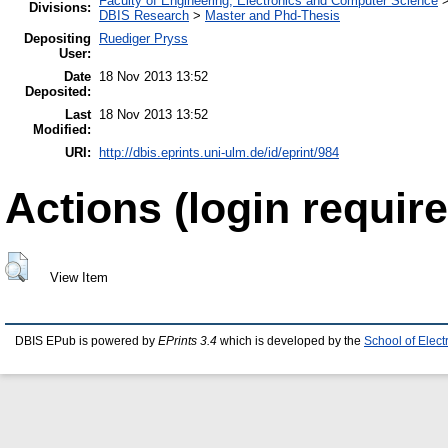
Faculty of Engineering, Electronics and Computer Science
Divisions:
DBIS Research
>
Master and Phd-Thesis
Depositing
Ruediger Pryss
User:
Date
18 Nov 2013 13:52
Deposited:
Last
18 Nov 2013 13:52
Modified:
URI:
http://dbis.eprints.uni-ulm.de/id/eprint/984
Actions (login require
View Item
DBIS EPub is powered by
EPrints 3.4
which is developed by the
School of Elec