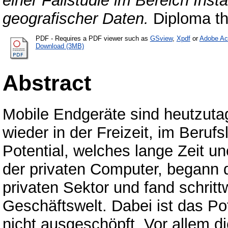
einer Fallstudie im Bereich Ins
geografischer Daten.
Diploma the
PDF
- Requires a PDF viewer such as
GSview
,
Xpdf
or
Adobe Ac
Download (3MB)
Abstract
Mobile Endgeräte sind heutzutage
wieder in der Freizeit, im Beruf
Potential, welches lange Zeit un
der privaten Computer, begann 
privaten Sektor und fand schrit
Geschäftswelt. Dabei ist das Po
nicht ausgeschöpft. Vor allem d