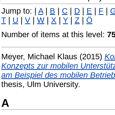
Jump to:
|
A
|
B
|
C
|
D
|
E
|
F
|
T
|
U
|
V
|
W
|
X
|
Y
|
Z
|
Ö
Number of items at this level:
7
Meyer, Michael Klaus
(2015)
Ko
Konzepts zur mobilen Unterstüt
am Beispiel des mobilen Betri
thesis, Ulm University.
A