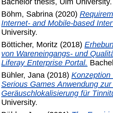
Bachelor thesis, Ulm University.
Böhm, Sabrina
(2020)
Requireme
Internet- and Mobile-based Inter
University.
Bötticher, Moritz
(2018)
Erhebun
von Wareneingangs- und Qualit
Liferay Enterprise Portal.
Bachelo
Bühler, Jana
(2018)
Konzeption 
Serious Games Anwendung zur 
Geräuschlokalisierung für Tinnit
University.