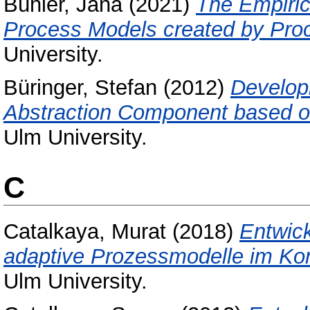
Bühler, Jana
(2021)
The Empiric
Process Models created by Pro
University.
Büringer, Stefan
(2012)
Develop
Abstraction Component based o
Ulm University.
C
Catalkaya, Murat
(2018)
Entwic
adaptive Prozessmodelle im Kont
Ulm University.