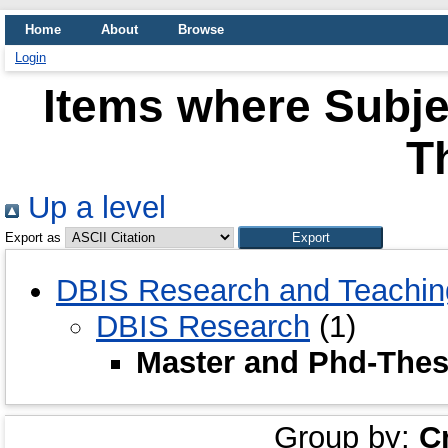
Home
About
Browse
Login
Items where Subje
T
Up a level
Export as
DBIS Research and Teachin
DBIS Research
(1)
Master and Phd-Thes
Group by:
C