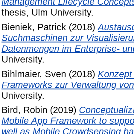
Management Lifecycle Concepts
thesis, Ulm University.
Bieniek, Patrick
(2018)
Austaus
Suchmaschinen zur Visualisier
Datenmengen im Enterprise- un
University.
Bihlmaier, Sven
(2018)
Konzept 
Frameworks zur Verwaltung von 
University.
Bird, Robin
(2019)
Conceptualiz
Mobile App Framework to suppor
well as Mobile Crowdsensing bas