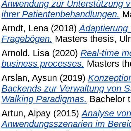
Anwendung zur Unterstützung v
ihrer Patientenbehandlungen.
Ma
Arndt, Lena
(2018)
Adaptierung 
Fragebögen.
Masters thesis, Ulm
Arnold, Lisa
(2020)
Real-time mo
business processes.
Masters the
Arslan, Aysun
(2019)
Konzeption
Backends zur Verwaltung von St
Walking Paradigmas.
Bachelor t
Artun, Alpay
(2015)
Analyse von
Anwendungsszenarien im Bereic