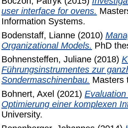
Boczon, Patryk
(2015)
Investiga
user interface for ovens.
Masters
Information Systems.
Bodenstaff, Lianne
(2010)
Manag
Organizational Models.
PhD thes
Bohnensteffen, Juliane
(2018)
K
Führungsinstrumentes zur ganzh
Sondermaschinenbau.
Masters t
Bohnert, Axel
(2021)
Evaluatio
Optimierung einer komplexen In
University.