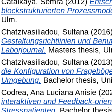
Catalkaya, Semra
(2012)
Entsch
blockstrukturierten Prozessmode
Ulm.
Chatzivasiliadou, Sultana
(2016
Gestaltungsrichtlinien und Benut
Laborjournal.
Masters thesis, Ul
Chatzivasiliadou, Sultana
(2013
die Konfiguration von Fragebög
Umgebung.
Bachelor thesis, Uni
Codrea, Ana Luciana Anisie
(20
interaktiven und Feedback-orien
Stresspatienten.
Bachelor thesis