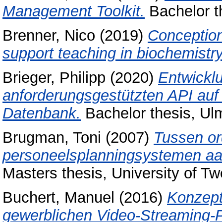
Management Toolkit.
Bachelor th
Brenner, Nico
(2019)
Conception
support teaching in biochemistry
Brieger, Philipp
(2020)
Entwickl
anforderungsgestützten API auf
Datenbank.
Bachelor thesis, Ulm
Brugman, Toni
(2007)
Tussen or
personeelsplanningsystemen aan d
Masters thesis, University of Tw
Buchert, Manuel
(2016)
Konzept
gewerblichen Video-Streaming-