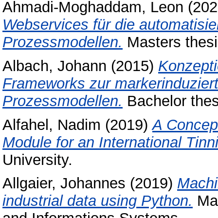
Ahmadi-Moghaddam, Leon
(202
Webservices für die automatisi
Prozessmodellen.
Masters thesi
Albach, Johann
(2015)
Konzepti
Frameworks zur markerinduzierte
Prozessmodellen.
Bachelor thesi
Alfahel, Nadim
(2019)
A Concept
Module for an International Tinn
University.
Allgaier, Johannes
(2019)
Machin
industrial data using Python.
Mas