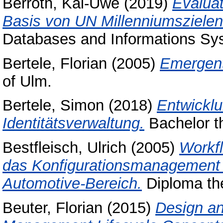
Berroth, Kai-Uwe
(2019)
Evalua
Basis von UN Millenniumszielen
Databases and Informations Sy
Bertele, Florian
(2005)
Emergent
of Ulm.
Bertele, Simon
(2018)
Entwicklu
Identitätsverwaltung.
Bachelor th
Bestfleisch, Ulrich
(2005)
Workf
das Konfigurationsmanagement 
Automotive-Bereich.
Diploma the
Beuter, Florian
(2015)
Design an