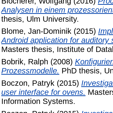
Blocherer, Wolfgang
(2016)
Proc
Analysen in einem prozessorien
thesis, Ulm University.
Blome, Jan-Dominik
(2015)
Impl
Android application for auditory s
Masters thesis, Institute of Da
Bobrik, Ralph
(2008)
Konfigurie
Prozessmodelle.
PhD thesis, Uni
Boczon, Patryk
(2015)
Investiga
user interface for ovens.
Masters
Information Systems.