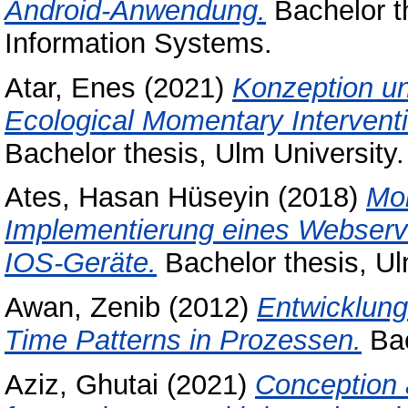
Android-Anwendung.
Bachelor th
Information Systems.
Atar, Enes
(2021)
Konzeption un
Ecological Momentary Interventi
Bachelor thesis, Ulm University.
Ates, Hasan Hüseyin
(2018)
Mob
Implementierung eines Webservi
IOS-Geräte.
Bachelor thesis, Ul
Awan, Zenib
(2012)
Entwicklung
Time Patterns in Prozessen.
Bac
Aziz, Ghutai
(2021)
Conception 