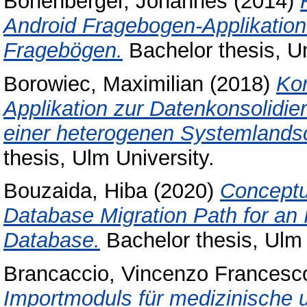
Bonenberger, Johannes
(2014)
Android Fragebogen-Applikation
Fragebögen.
Bachelor thesis, Un
Borowiec, Maximilian
(2018)
Kon
Applikation zur Datenkonsolidie
einer heterogenen Systemlandsc
thesis, Ulm University.
Bouzaida, Hiba
(2020)
Conceptua
Database Migration Path for an 
Database.
Bachelor thesis, Ulm 
Brancaccio, Vincenzo Francesc
Importmoduls für medizinische 