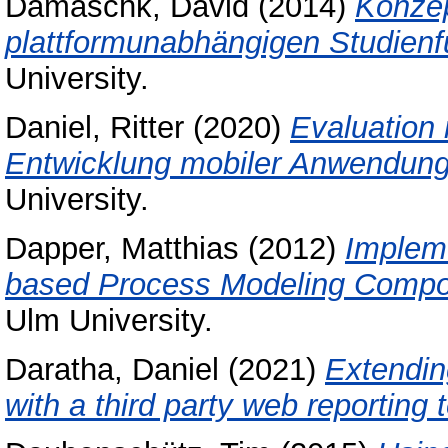
Damaschk, David
(2014)
Konzep
plattformunabhängigen Studienf
University.
Daniel, Ritter
(2020)
Evaluation 
Entwicklung mobiler Anwendun
University.
Dapper, Matthias
(2012)
Impleme
based Process Modeling Compon
Ulm University.
Daratha, Daniel
(2021)
Extendin
with a third party web reporting t